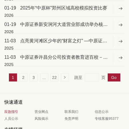
01-19
2025年“中原杯”郑州区域高校模拟投资比赛
2026
01-19
中原证券新安涧河大道营业部成功举办核心客户交流会
2026
11-03
点亮黄河滩区少年的“财富之灯” —中原证券濮阳育民路营业部走进濮阳安澜中学开展投资者教育进百校活动
2025
11-03
中原证券许昌分公司投资者教育进百校－走进中原科技学院
2025
1
2
3
...
22
跳至
页
Go
快速通道
应急指引
营业网点
联系我们
信息公示
人员公示
风险揭示
免责声明
专线客服95377