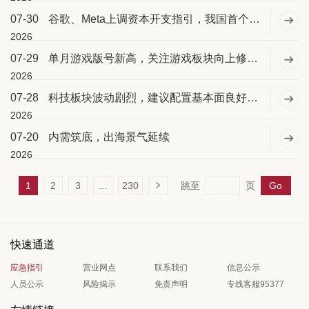
07-30
谷歌、Meta上调资本开支指引，我国首个NPO光互连MSA启动
2026
07-29
单月游戏版号新高，关注游戏板块向上修复弹性
2026
07-28
科技板块波动剧烈，建议配置基本面良好滞涨的周期机械龙头防御
2026
07-20
内需筑底，出海景气延续
2026
1
2
3
...
230
跳至
页
Go
快速通道
应急指引
营业网点
联系我们
信息公示
人员公示
风险揭示
免责声明
专线客服95377