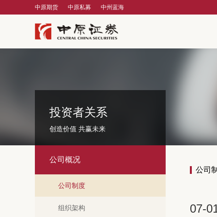
中原期货
中原私募
中州蓝海
投资者关系
创造价值 共赢未来
公司概况
公司
公司制度
07-0
组织架构