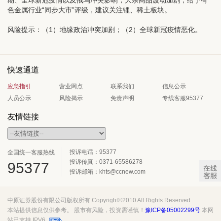
期、全球新冠疫情以及俄乌冲突影响，大宗商品波动加剧，给予有
色金属行业“同步大市”评级，建议关注锂、稀土板块。
风险提示：
（1）地缘政治冲突加剧；（2）全球新冠疫情恶化。
快速通道
应急指引
营业网点
联系我们
信息公示
人员公示
风险揭示
免责声明
专线客服95377
友情链接
投诉电话：95377
全国统一客服热线
投诉传真：0371-65586278
95377
投诉邮箱：khts@ccnew.com
中原证券股份有限公司版权所有 Copyright©2010 All Rights Reserved.
本站提供信息仅供参考。 股市有风险，投资需谨慎！
豫ICP备05002299号
本网
站已支持 IPV6