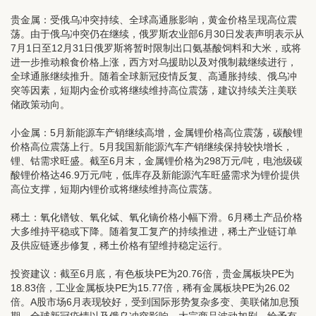
贵金属：受俄乌冲突持续、全球高通胀影响，黄金价格呈现高位震
荡。由于俄乌冲突仍在继续，俄罗斯农业部6月30日发表声明表示从
7月1日至12月31日俄罗斯将暂时限制出口氨基酸饲料和大米，或将
进一步推动粮食价格上涨，西方对乌援助以及对俄制裁继续进行，
全球通胀继续推升。随着全球新冠疫情反复、高通胀持续、俄乌冲
突等因素，短期内金价或将继续维持高位震荡，建议持续关注美联
储政策动向。
小金属：5月新能源车产销继续高增，金属锂价格高位震荡，碳酸锂
价格高位震荡上行。5月我国新能源汽车产销继续保持较快增长，
锂、钴需求旺盛。截至6月末，金属锂价格为298万元/吨，电池级碳
酸锂价格达46.9万元/吨，低库存及新能源汽车旺盛需求为锂价提供
高位支撑，短期内锂价或将继续维持高位震荡。
稀土：氧化镨钕、氧化铽、氧化镝价格小幅下滑。6月稀土产品价格
大多维持平稳或下降。随着复工复产的持续推进，稀土产业链订单
及供应链逐步修复，稀土价格有望维持稳定运行。
投资建议：
截至6月底，有色板块PE为20.76倍，贵金属板块PE为
18.83倍，工业金属板块PE为15.77倍，稀有金属板块PE为26.02
倍。A股市场6月表现较好，受到国际形势复杂多变、美联储加息预