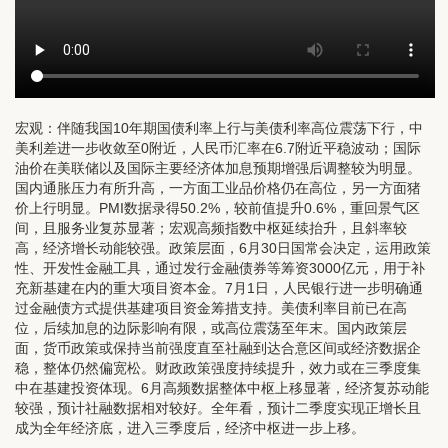
宏观：
伴随我国10年期国债利率上行与美债利率高位震荡下行，中
美利差进一步收敛至0附近，人民币汇率在6.7附近平稳波动；国际
油价在美联储以及国际主要经济体加息预期增强后调整较为明显。
国内通胀压力有所升高，一方面工业品价格仍在高位，另一方面猪
价上行明显。PMI数据录得50.2%，较前值提升0.6%，重回景气区
间，且服务业复苏显著；宏观高频指数中枢延续抬升，且斜率较
高，经济增长动能较强。政策层面，6月30日国常会决定，运用政策
性、开发性金融工具，通过发行金融债券等筹资3000亿元，用于补
充新基建在内的重大项目资本金。7月1日，人民银行进一步明确通
过金融债方式提供基建项目资金筹措支持。美债利率目前已在高
位，后续加息的边际影响有限，或高位震荡至年末。国内政策层
面，货币政策或保持当前强度直至社融到达合意区间或经济数据企
稳，整体仍然偏宽松。财政政策强度持续提升，效力或在三季度集
中在基建投资体现。6月高频数据整体中枢上移显著，经济复苏动能
较强，预计社融数据相对较好。全年看，预计二季度实现正增长且
成为全年经济底，进入三季度后，经济中枢进一步上移。