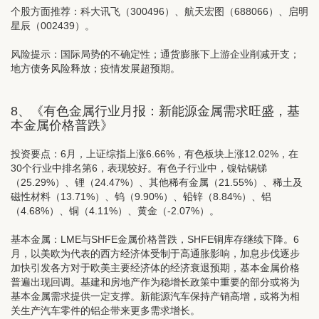
个股方面推荐：
科大讯飞（300496）、航天宏图（688066）、启明
星辰（002439）。
风险提示：国际局势的不确定性；通货膨胀下上游企业削减开支；
地方债务风险释放；疫情发展超预期。
8、《有色金属行业月报：新能源金属需求旺盛，基
本金属价格普跌》
投资要点：
6月，上证综指上涨6.66%，有色板块上涨12.02%，在
30个行业中排名第6，表现较好。有色子行业中，镍钴锡锑
（25.29%）、锂（24.47%）、其他稀有金属（21.55%）、稀土及
磁性材料（13.71%）、钨（9.90%）、铅锌（8.84%）、铝
（4.68%）、铜（4.11%）、黄金（-2.07%）。
基本金属：LME与SHFE金属价格普跌，SHFE铜库存继续下降。6
月，以美欧为代表的西方经济体受制于高通胀影响，加息步伐逐步
加快引发各方对于欧美主要经济体的经济衰退预期，基本金属价格
普遍出现回调。基建和房地产作为稳增长政策中重要的部分或将为
基本金属需求提供一定支撑。新能源汽车保持产销高增，或将为相
关生产汽车零件的铝企带来更多需求增长。