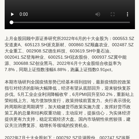
上月金股回顾
中原证券研究所2022年6月的十大金股为：000553.SZ
安道麦A、605123.SH派克新材、000860.SZ顺鑫农业、002487.SZ
大金重工、002908.SZ德生科技、603619.SH中曼石油、
002041.SZ登海种业、600251.SH冠农股份、000937.SZ冀中能
源、300688.SZ创业黑马。2022年6月十大金股组合收益率为
7.8%，同期上证指数涨幅6.88%，跑赢上证指数0.91pct。
本期市场研判
全国疫情形势已经基本得到扭转，最新疫情防控政策
指引对经济的影响大幅降低，经济有望从底部回升，迎来较快复苏
步伐。5月工业企业利润降幅收窄，6月PMI回升至50.2%，重新站上
荣枯线上方。地方债加快发行，政策持续前置发力。央行表示强化
跨周期和逆周期调节，加大稳健货币政策实施力度，发挥好货币政
策工具的总量和结构双重功能，主动应对，提振信心，为实体经济
提供更有力支持，稳定宏观经济大盘。国内市场韧性依然较强，建
议关注消费复苏、稳增长等领域的投资机会。
2022年7月十大金股如下：
000792.SZ盐湖股份、002747.SZ埃斯