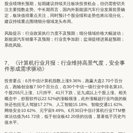
股业绩增长预期，短期建议持续关注板块投资机会，但仍需密切关
注主要指数走势。中长期而言，国内外新能源汽车行业发展前景确
定，板块值得重点关注，同时预计个股业绩和走势也将出现分化，
建议持续重点围绕细分领域龙头布局。
风险提示：行业政策执行力度不及预期；细分领域价格大幅波动；
新能源汽车销量不及预期；行业竞争加剧；盐湖提锂进展超预期；
系统风险。
7、《计算机行业月报：行业维持高景气度，安全事
件形成需求驱动》
投资要点：
6月中信计算机指数上涨9.36%，跑赢大盘2.70个百分
点，跑输创业板7.50个百分点，在30个中信一级行业中排名第10。
个股255只上涨、1只持平、41只下跌，近九成以上个股上涨。相关
概念中，炒股软件以22.52%的涨幅领涨，此外涨幅超行业均值的板
块还包括无人驾驶17.27%、人工智能15.18%、智能交通11.62%、
网络安全10.62%、元宇宙9.49%。6月30日中信计算机行业TTM整
体法估值为41.72倍，低于创业板42.20倍的估值，显著低于历史均
值水平。