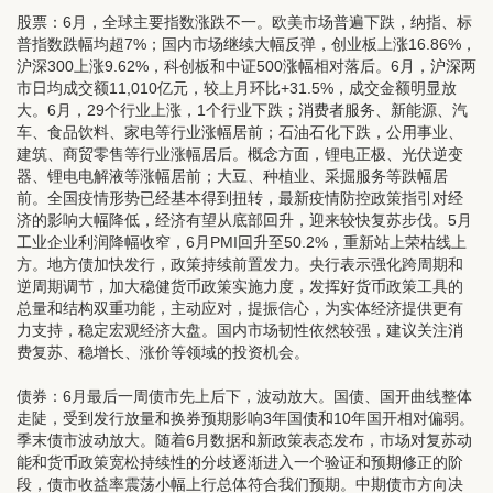
股票：
6月，全球主要指数涨跌不一。欧美市场普遍下跌，纳指、标
普指数跌幅均超7%；国内市场继续大幅反弹，创业板上涨16.86%，
沪深300上涨9.62%，科创板和中证500涨幅相对落后。6月，沪深两
市日均成交额11,010亿元，较上月环比+31.5%，成交金额明显放
大。6月，29个行业上涨，1个行业下跌；消费者服务、新能源、汽
车、食品饮料、家电等行业涨幅居前；石油石化下跌，公用事业、
建筑、商贸零售等行业涨幅居后。概念方面，锂电正极、光伏逆变
器、锂电电解液等涨幅居前；大豆、种植业、采掘服务等跌幅居
前。全国疫情形势已经基本得到扭转，最新疫情防控政策指引对经
济的影响大幅降低，经济有望从底部回升，迎来较快复苏步伐。5月
工业企业利润降幅收窄，6月PMI回升至50.2%，重新站上荣枯线上
方。地方债加快发行，政策持续前置发力。央行表示强化跨周期和
逆周期调节，加大稳健货币政策实施力度，发挥好货币政策工具的
总量和结构双重功能，主动应对，提振信心，为实体经济提供更有
力支持，稳定宏观经济大盘。国内市场韧性依然较强，建议关注消
费复苏、稳增长、涨价等领域的投资机会。
债券：
6月最后一周债市先上后下，波动放大。国债、国开曲线整体
走陡，受到发行放量和换券预期影响3年国债和10年国开相对偏弱。
季末债市波动放大。随着6月数据和新政策表态发布，市场对复苏动
能和货币政策宽松持续性的分歧逐渐进入一个验证和预期修正的阶
段，债市收益率震荡小幅上行总体符合我们预期。中期债市方向决