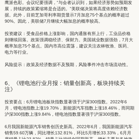
鹰派色彩。会议纪要强调，“与会者认识到，如果经济形势如预期发
展，持续的政策紧缩将是合适的。”美联储决策将高度依赖经济数
据。此外，目前芝加哥利率期货显示7月加息75个基点的概率超过
90%。因此，美联储7月继续大幅加息的概率较高。
投资建议：
受食品价格上涨影响，国内通胀有所上行，工业品价格
则继续回落。政策强调稳经济、保财力。美国就业数据强劲，7月大
概率加息75个基点。国内市高位震荡，建议关注农林牧渔、医药、
电力等行业。
风险提示：政策及经济数据不及预期，风险事件冲击市场流动性。
6、《
锂电池行业月报：销量创新高，板块持续关
注》
投资要点：
6月锂电池板块指数显著强于沪深300指数。2022年6
月，锂电池指数上涨19.70%，新能源汽车指数上涨18.46%，而同期
沪深300指数上涨9.84%，锂电池指数显著强于沪深300指数。
6月我国新能源汽车销售创历史新高。
2022年6月，我国新能源汽车
销售59.60万辆，同比增长132.81%，环比5月增长33.33%，6月月