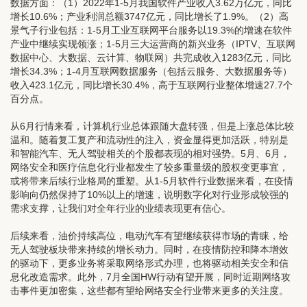
数据方面：（1）2022年1-5月我国软件产业收入3.62万亿元，同比
增长10.6%；产业利润总额3747亿元，同比增长了1.9%。（2）高
景气子行业包括：1-5月工业互联网平台服务以19.3%的增速在软件
产业中继续实现领涨；1-5月三大运营商的新兴业务（IPTV、互联网
数据中心、大数据、云计算、物联网）共完成收入1283亿元，同比
增长34.3%；1-4月互联网数据服务（包括云服务、大数据服务等）
收入423.1亿元，同比增长30.4%，高于互联网行业整体增速27.7个
百分点。
从6月行情来看，计算机行业总体跟随大盘转强，但是上涨总体比较
温和。随着复工复产和流动性的注入，资金显得更加活跃，特别是
和智能汽车、无人驾驶相关的个股都表现的相对强势。5月、6月，
网络安全和医疗信息化行业都发生了较多重量级的股权变更事宜，
或将带来后续行业格局的重塑。从1-5月软件行业数据来看，在疫情
影响向仍然保持了10%以上的增速，说明数字化对行业形成较强的
需求支撑，让我们对全年行业的业绩表现更有信心。
后续来看，油价持续高位，电动汽车有望继续获得市场的青睐，给
无人驾驶板块带来持续的增长动力。同时，在疫情防控和降本增效
的驱动下，更多业务将采取网络形式办理，也将驱动相关安全和信
息化改造需求。此外，7月全国HW行动有望开展，同时近期网络攻
击事件更加密集，这些都有望给网络安全行业带来更多的关注度。