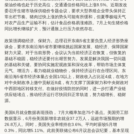
柴油价格也处于历史高位，交通通信价格同比上涨8.5%。近期发改
委召开生猪市场保供稳价专题会议，要求大型养殖企业带头保持正
常出栏节奏。猪肉过快上涨的势头可能有所缓和，但夏季极端天气
对农产品生产运输不利，估计食品价格易涨难跌。7月上旬生猪价格
同比增长继续扩大，预计通胀上行压力依然存在。
政策强调稳经济、保财力。
总理召开东南5省主要负责人经济形势座
谈会，要求东南沿海5省市要继续挑起国家发展、稳经济、保障国家
财力大梁。对于当前形势，会议认为当前经济正在恢复，但恢复的
基础不稳固，稳经济还要付出艰苦努力。发展是解决我国一切问题
的基础和关键。要协同实施宏观政策和深化改革，帮助市场主体复
元气、增活力，着力稳就业稳物价，保持经济运行在合理区间。东
南沿海5省市经济体量占全国1/3以上，财政收入占比近4成，在地方
对中央财政净上缴中贡献近8成，有力支撑了国家财力和中央财政对
中西部地区转移支付。在做好疫情防控的同时，进一步打通产业链
供应链堵点，推动经济运行尽快回归正常轨道，努力稳增长、稳财
源。
美国6月就业数据表现强劲， 7月大概率加息75个基点。
美国劳工部
数据显示，6月份美国新增非农就业37.2万人，远超市场预期的增
26.8万人。同时，美国失业率维持在3.6%。平均时薪较5月增
0.3%，同比增5.11%。此前美联储公布6月议息会议纪要，基本呈现