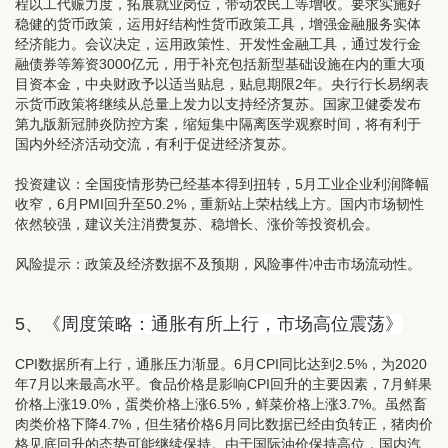
程以工代赈力度，拓展就业岗位，带动农民工等增收。要求实施好
稳健的货币政策，运用好结构性货币政策工具，增强金融服务实体
经济能力。会议决定，运用政策性、开发性金融工具，通过发行金
融债券等筹资3000亿元，用于补充包括新型基础设施在内的重大项
目资本金，中央财政予以适当贴息，贴息期限2年。央行行长易纲表
示货币政策将继续从总量上发力以支持经济复苏。国家卫健委发布
第九版新冠肺炎防控方案，缩短集中隔离医学观察时间，将有利于
国内外经济活动交流，有利于促进经济复苏。
投资建议：
全国疫情形势已经基本得到扭转，5月工业企业利润降幅
收窄，6月PMI回升至50.2%，重新站上荣枯线上方。国内市场韧性
依然较强，建议关注消费复苏、稳增长、涨价等投资机会。
风险提示：政策及经济数据不及预期，风险事件冲击市场流动性。
5、《
周度策略：通胀有所上行，市场高位震荡》
CPI数据所有上行，通胀压力渐显。
6月CPI同比达到2.5%，为2020
年7月以来最高水平。食品价格是影响CPI回升的主要因素，7月鲜果
价格上涨19.0%，蛋类价格上涨6.5%，鲜菜价格上涨3.7%。虽然畜
肉类价格下降4.7%，但生猪价格6月同比数据已经由负转正，猪肉价
格见底回升的态势可能继续保持。由于国际油价保持高位，国内汽