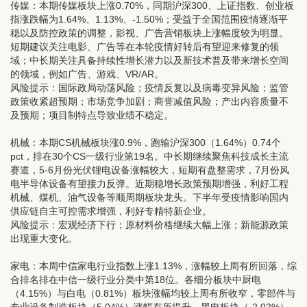
传媒：
本期传媒板块上涨0.70%，同期沪深300、上证指数、创业板
指涨跌幅为1.64%、1.13%、-1.50%；受益于全国范围疫情逐渐平
稳以及防控政策的调整，影视、广告营销板块上涨幅度较为明显。
短期建议关注电影、广告等在本轮疫情好转后有望迎来修复的领
域；中长期关注具备持续性增长潜力以及新技术普及带来增长空间
的领域，例如广告、游戏、VR/AR。
风险提示：国际政局动荡风险；疫情反复以及病毒变异风险；监管
政策收紧超预期；市场竞争加剧；商誉减值风险；产出内容质量不
及预期；项目制特点导致业绩不稳定。
机械：
本期CS机械板块涨0.9%，跑输沪深300（1.64%）0.74个
pct，排在30个CS一级行业第19名。中长期继续聚焦科技成长主流
赛道，5-6月份光伏锂电设备涨幅较大，短期有盘整需求，7月份风
电半导体设备有望接力反弹。近期稳增长政策预期增强，利好工程
机械、煤机、油气设备等顺周期板块龙头。下半年受疫情影响国内
供应链自主可控需求增强，利好专精特新企业。
风险提示：宏观经济下行；原材料价格继续大幅上涨；新能源政策
出现重大变化。
家电：
本周中信家电行业指数上涨1.13%，涨幅较上周有所回落，综
合排名排在中信一级行业分类中第18位。各细分板块中厨电
（4.15%）与白电（0.81%）板块涨幅均较上周有所收窄，零部件与