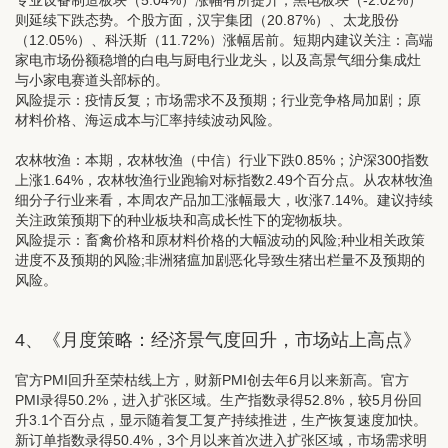
专业设备制造板块（5.04%）涨幅有所提升，黑电板块（-2.02%）
则延续下跌态势。个股方面，汉宇集团（20.87%）、太龙股份
（12.05%）、科沃斯（11.72%）涨幅居前。短期内建议关注：高端
家电市场份额稳增的白电与厨电行业龙头，以及高景气细分集成灶
与小家电赛道头部标的。
风险提示：疫情反复；市场需求不及预期；行业竞争格局加剧；原
材料价格、海运成本与汇率持续波动风险。
农林牧渔：
本期，农林牧渔（中信）行业下跌0.85%；沪深300指数
上涨1.64%，农林牧渔行业跑输对标指数2.49个百分点。从农林牧渔
细分子行业来看，本周农产品加工涨幅最大，收涨7.14%。建议持续
关注政策预期下的种业板块和高成长性下的宠物板块。
风险提示：畜禽价格和原材料价格的大幅波动的风险;种业相关政策
进度不及预期的风险;非洲猪瘟加剧恶化导致生猪出栏量不及预期的
风险。
4、《
月度策略：经济景气度回升，市场站上高点》
官方PMI回升至荣枯线上方，财新PMI创去年6月以来新高。
官方
PMI录得50.2%，进入扩张区域。生产指数录得52.8%，较5月份回
升3.1个百分点，显示随着复工复产持续推进，生产恢复速度加快。
新订单指数录得50.4%，3个月以来首次进入扩张区域，市场需求明