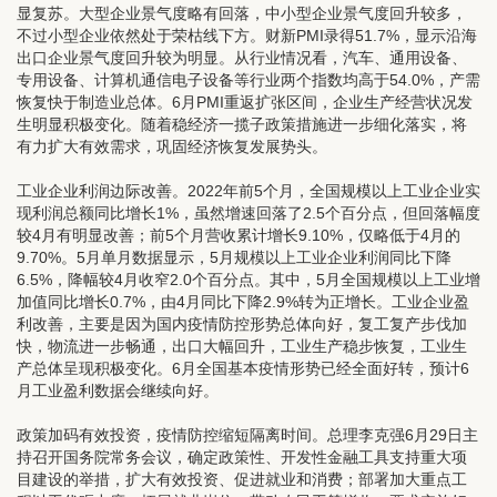
显复苏。大型企业景气度略有回落，中小型企业景气度回升较多，
不过小型企业依然处于荣枯线下方。财新PMI录得51.7%，显示沿海
出口企业景气度回升较为明显。从行业情况看，汽车、通用设备、
专用设备、计算机通信电子设备等行业两个指数均高于54.0%，产需
恢复快于制造业总体。6月PMI重返扩张区间，企业生产经营状况发
生明显积极变化。随着稳经济一揽子政策措施进一步细化落实，将
有力扩大有效需求，巩固经济恢复发展势头。
工业企业利润边际改善。
2022年前5个月，全国规模以上工业企业实
现利润总额同比增长1%，虽然增速回落了2.5个百分点，但回落幅度
较4月有明显改善；前5个月营收累计增长9.10%，仅略低于4月的
9.70%。5月单月数据显示，5月规模以上工业企业利润同比下降
6.5%，降幅较4月收窄2.0个百分点。其中，5月全国规模以上工业增
加值同比增长0.7%，由4月同比下降2.9%转为正增长。工业企业盈
利改善，主要是因为国内疫情防控形势总体向好，复工复产步伐加
快，物流进一步畅通，出口大幅回升，工业生产稳步恢复，工业生
产总体呈现积极变化。6月全国基本疫情形势已经全面好转，预计6
月工业盈利数据会继续向好。
政策加码有效投资，疫情防控缩短隔离时间。
总理李克强6月29日主
持召开国务院常务会议，确定政策性、开发性金融工具支持重大项
目建设的举措，扩大有效投资、促进就业和消费；部署加大重点工