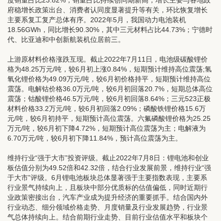
度销量占比23.82%，销量占比持续创同期新高，增长主要与各地政
府稳增长政策出台、消费者认同度显著提升等有关，环比恢复增长
主要系复工复产总体有序。2022年5月，我国动力电池装机
18.56GWh，同比增长90.30%，其中三元材料占比44.73%；宁德时
代、比亚迪和中创新航装机位居前三。
上游原材料价格涨跌互现。
截止2022年7月11日，电池级碳酸锂价
格为48.25万元/吨，较6月初上涨0.84%，短期预计维持高位震荡;氢
氧化锂价格为49.09万元/吨，较6月初价格持平，短期预计维持高位
震荡。电解钴价格36.0万元/吨，较6月初回落20.7%，短期总体高位
震荡；钴酸锂价格46.5万元/吨，较6月初回落8.64%；三元523正极
材料价格33.2万元/吨，较6月初回落2.09%；磷酸铁锂价格15.6万
元/吨，较6月初持平，短期预计高位震荡。六氟磷酸锂价格为25.25
万元/吨，较6月初下降4.72%，短期预计高位震荡为主；电解液为
6.70万元/吨，较6月初下降11.84%，预计高位震荡为主。
维持行业“强于大市”投资评级。
截止2022年7月8日：锂电池和创业
板估值分别为49.52倍和42.32倍，结合行业发展前景，维持行业“强
于大市”评级。6月锂电池板块总体显著强于主要指数表现，主要系
行业景气持续向上，且板块中部分优质标的估值偏低，同时近期行
业政策密接出台，汽车产业成为提升经济的重要抓手。结合国内外
行业动态、细分领域价格走势、月度销量及行业发展趋势，行业景
气总体持续向上。结合前期行业走势、目前行业估值水平和板块个