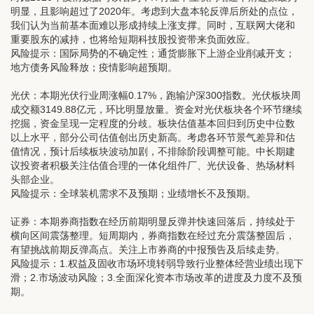
明显，且影响超过了2020年。考虑到大盘本轮反弹后所处的点位，
我们认为当前基本面难以形成持续上涨支撑。同时，互联网大佬和
重要股东的减持，也将给短期科技股投资带来负面效应。
风险提示：国际局势的不确定性；通货膨胀下上游企业削减开支；
地方债务风险释放；疫情影响超预期。
光伏：
本期光伏行业周涨幅0.17%，跑输沪深300指数。光伏板块周
成交额3149.88亿元，环比明显放量。资金对光伏板块各个环节继续
挖掘，资金呈现一定程度的分歧。板块估值基本回归到历史中位数
以上水平，部分公司估值创出历史新高。考虑各环节景气差异和估
值情况，预计后续板块波动加剧，不排除阶段调整可能。中长期建
议投资者积极关注估值合理的一体化组件厂、光伏设备、热场材料
头部企业。
风险提示：全球装机需求不及预期；业绩增长不及预期。
证券：
本期券商指数在经历前期明显反弹并快速回落后，持续处于
横向区间震荡整理。短周期内，券商指数在经过充分震荡整固后，
有望挑战前期反弹高点。关注上市券商的中报预告及后续走势。
风险提示：1.权益及固收市场环境转弱导致行业整体经营业绩出现下
滑；2.市场波动风险；3.全面深化资本市场改革的进度及力度不及预
期。